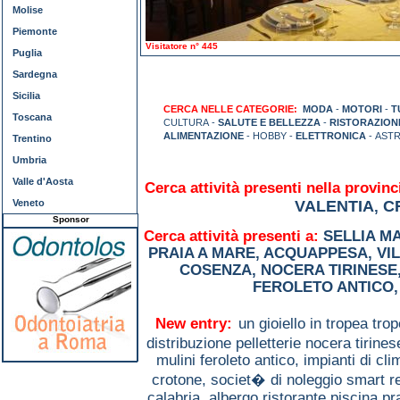
Molise
Piemonte
Visitatore n° 445
Puglia
Sardegna
Sicilia
CERCA NELLE CATEGORIE:
MODA
-
MOTORI
-
T
Toscana
CULTURA -
SALUTE E BELLEZZA
-
RISTORAZION
ALIMENTAZIONE
- HOBBY -
ELETTRONICA
- ASTR
Trentino
Umbria
Valle d'Aosta
Cerca attività presenti nella provinc
Veneto
VALENTIA
C
,
Sponsor
Cerca attività presenti a:
SELLIA M
PRAIA A MARE
,
ACQUAPPESA
,
VI
COSENZA
,
NOCERA TIRINESE
FEROLETO ANTICO
New entry:
un gioiello in tropea tro
distribuzione pelletterie nocera tirine
mulini feroleto antico,
impianti di cl
crotone,
societ� di noleggio smart r
calabria,
albergo ristorante piscina p