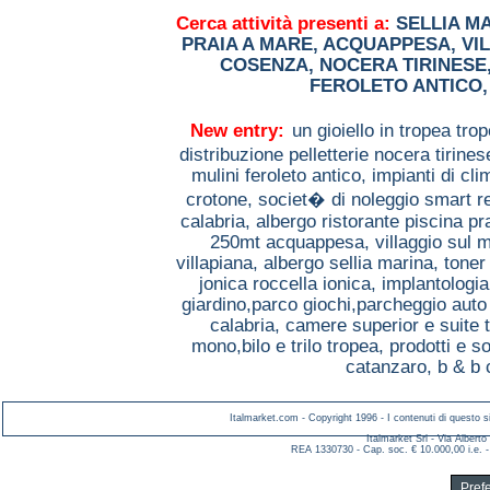
Cerca attività presenti a:
SELLIA M
PRAIA A MARE
,
ACQUAPPESA
,
VI
COSENZA
,
NOCERA TIRINESE
FEROLETO ANTICO
New entry:
un gioiello in tropea tro
distribuzione pelletterie nocera tirine
mulini feroleto antico,
impianti di cl
crotone,
societ� di noleggio smart r
calabria,
albergo ristorante piscina p
250mt acquappesa,
villaggio sul 
villapiana,
albergo sellia marina,
toner
jonica roccella ionica,
implantologia
giardino,parco giochi,parcheggio aut
calabria,
camere superior e suite 
mono,bilo e trilo tropea,
prodotti e so
catanzaro,
b & b 
Italmarket.com - Copyright 1996 - I contenuti di questo si
Italmarket Srl - Via Albert
REA 1330730 - Cap. soc. € 10.000,00 i.e. -
Pref