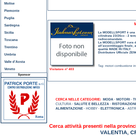
Molise
Piemonte
Puglia
Sardegna
Sicilia
La MODELLSPORT è una azi
cilindrata 23/26cc - 2 te
radiocomandato.
Toscana
La MODELLSPORT cura dire
all’assemblaggio finale, a
Trentino
qualità MADE IN ITALY.
Distributore Ufficiale ZE
Umbria
Valle d'Aosta
Tag:
motori combustione in
Veneto
Visitatore n° 403
Sponsor
CERCA NELLE CATEGORIE:
MODA
-
MOTORI
-
T
CULTURA -
SALUTE E BELLEZZA
-
RISTORAZION
ALIMENTAZIONE
- HOBBY -
ELETTRONICA
- ASTR
Cerca attività presenti nella provinc
VALENTIA
C
,