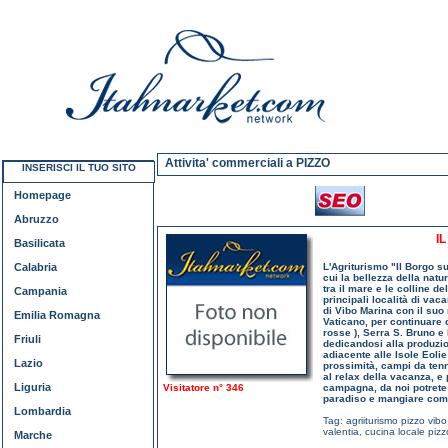
Attivita' commerciali a PIZZO
INSERISCI IL TUO SITO
Homepage
Abruzzo
I
Basilicata
Calabria
L'Agriturismo "Il Borgo su
cui la bellezza della natu
tra il mare e le colline 
Campania
principali località di vac
di Vibo Marina con il suo
Emilia Romagna
Vaticano, per continuare 
rosse ), Serra S. Bruno 
Friuli
dedicandosi alla produzion
adiacente alle Isole Eolie
Lazio
prossimità, campi da tenni
al relax della vacanza, e
Liguria
Visitatore n° 346
campagna, da noi potrete 
paradiso e mangiare come 
Lombardia
Tag:
agriiturismo pizzo vibo
valentia
,
cucina locale pizz
Marche