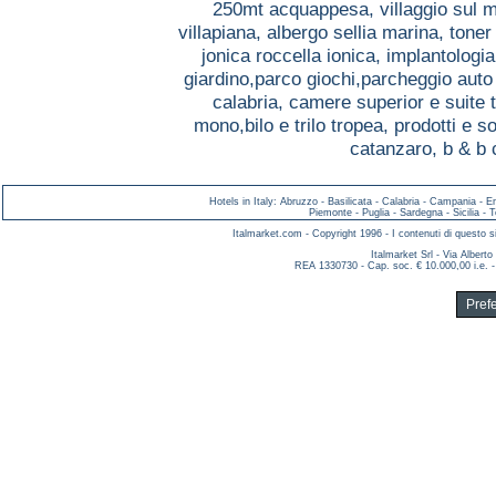
250mt acquappesa,
villaggio sul 
villapiana,
albergo sellia marina,
toner
jonica roccella ionica,
implantologia
giardino,parco giochi,parcheggio aut
calabria,
camere superior e suite 
mono,bilo e trilo tropea,
prodotti e so
catanzaro,
b & b 
Hotels in Italy
:
Abruzzo
-
Basilicata
-
Calabria
-
Campania
-
E
Piemonte
-
Puglia
-
Sardegna
-
Sicilia
-
T
Italmarket.com - Copyright 1996 - I contenuti di questo si
Italmarket Srl - Via Albert
REA 1330730 - Cap. soc. € 10.000,00 i.e. -
Pref