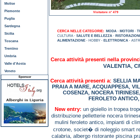
Molise
Piemonte
Visitatore n° 479
Puglia
Sardegna
CERCA NELLE CATEGORIE:
MODA
-
MOTORI
-
T
Sicilia
CULTURA -
SALUTE E BELLEZZA
-
RISTORAZION
ALIMENTAZIONE
- HOBBY -
ELETTRONICA
- ASTR
Toscana
Trentino
Umbria
Cerca attività presenti nella provinc
Valle d'Aosta
VALENTIA
C
,
Veneto
Sponsor
Cerca attività presenti a:
SELLIA M
PRAIA A MARE
,
ACQUAPPESA
,
VI
COSENZA
,
NOCERA TIRINESE
FEROLETO ANTICO
New entry:
un gioiello in tropea tro
distribuzione pelletterie nocera tirine
mulini feroleto antico,
impianti di cl
crotone,
societ� di noleggio smart r
calabria,
albergo ristorante piscina p