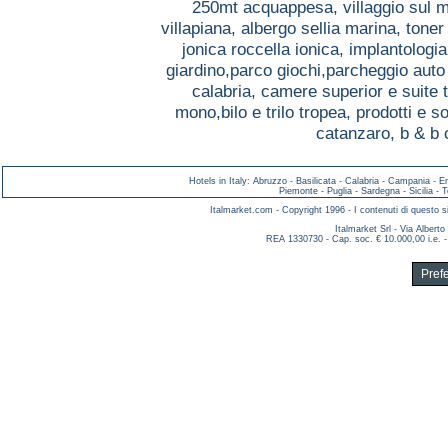
250mt acquappesa,
villaggio sul 
villapiana,
albergo sellia marina,
toner
jonica roccella ionica,
implantologia
giardino,parco giochi,parcheggio aut
calabria,
camere superior e suite 
mono,bilo e trilo tropea,
prodotti e so
catanzaro,
b & b 
Hotels in Italy
:
Abruzzo
-
Basilicata
-
Calabria
-
Campania
-
E
Piemonte
-
Puglia
-
Sardegna
-
Sicilia
-
T
Italmarket.com - Copyright 1996 - I contenuti di questo si
Italmarket Srl - Via Albert
REA 1330730 - Cap. soc. € 10.000,00 i.e. -
Pref