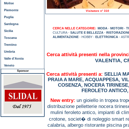
Molise
Piemonte
Visitatore n° 310
Puglia
Sardegna
CERCA NELLE CATEGORIE:
MODA
-
MOTORI
-
T
Sicilia
CULTURA -
SALUTE E BELLEZZA
-
RISTORAZION
ALIMENTAZIONE
- HOBBY -
ELETTRONICA
- ASTR
Toscana
Trentino
Umbria
Cerca attività presenti nella provinc
Valle d'Aosta
VALENTIA
C
,
Veneto
Sponsor
Cerca attività presenti a:
SELLIA M
PRAIA A MARE
,
ACQUAPPESA
,
VI
COSENZA
,
NOCERA TIRINESE
FEROLETO ANTICO
New entry:
un gioiello in tropea tro
distribuzione pelletterie nocera tirine
mulini feroleto antico,
impianti di cl
crotone,
societ� di noleggio smart r
calabria,
albergo ristorante piscina p