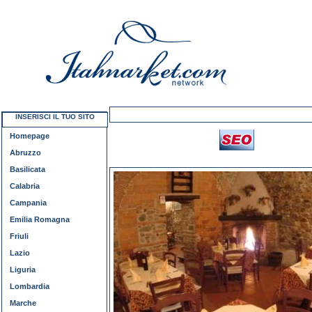
INSERISCI IL TUO SITO
Homepage
Abruzzo
Basilicata
Calabria
Campania
Emilia Romagna
Friuli
Lazio
Liguria
Lombardia
Marche