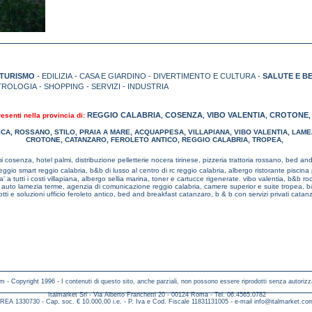
TURISMO
- EDILIZIA - CASA E GIARDINO - DIVERTIMENTO E CULTURA -
SALUTE E B
TROLOGIA - SHOPPING - SERVIZI - INDUSTRIA
REGGIO CALABRIA
COSENZA
VIBO VALENTIA
CROTONE
resenti nella provincia di:
,
,
,
ICA
,
ROSSANO
,
STILO
,
PRAIA A MARE
,
ACQUAPPESA
,
VILLAPIANA
,
VIBO VALENTIA
,
LAME
CROTONE
,
CATANZARO
,
FEROLETO ANTICO
,
REGGIO CALABRIA
,
TROPEA
,
mi cosenza,
hotel palmi,
distribuzione pelletterie nocera tirinese,
pizzeria trattoria rossano,
bed and 
eggio smart reggio calabria,
b&b di lusso al centro di rc reggio calabria,
albergo ristorante piscina
a' a tutti i costi villapiana,
albergo sellia marina,
toner e cartucce rigenerate. vibo valentia,
b&b roc
o auto lamezia terme,
agenzia di comunicazione reggio calabria,
camere superior e suite tropea,
b
tti e soluzioni ufficio feroleto antico,
bed and breakfast catanzaro,
b & b con servizi privati catan
m - Copyright 1996 - I contenuti di questo sito, anche parziali, non possono essere riprodotti senza autorizz
Italmarket Srl - Via Alberto Franchetti 20 - 00124 Roma - Tel. 06.4565.0782
REA 1330730 - Cap. soc. € 10.000,00 i.e. - P. Iva e Cod. Fiscale 11831131005 - e-mail
info@italmarket.co