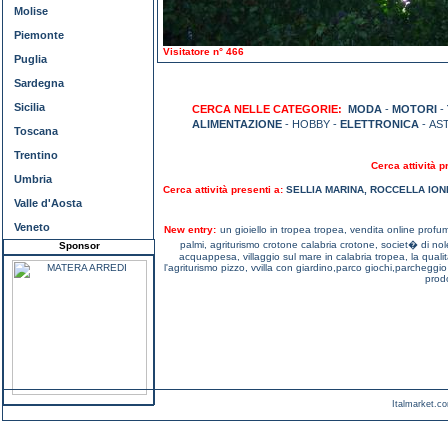
Molise
Piemonte
Visitatore n° 466
Puglia
Sardegna
Sicilia
CERCA NELLE CATEGORIE:
MODA
-
MOTORI
-
ALIMENTAZIONE
- HOBBY -
ELETTRONICA
- AS
Toscana
Trentino
Cerca attività p
Umbria
Cerca attività presenti a:
SELLIA MARINA
,
ROCCELLA ION
Valle d'Aosta
Veneto
New entry:
un gioiello in tropea tropea,
vendita online profu
palmi,
agriturismo crotone calabria crotone,
societ� di nol
Sponsor
acquappesa,
villaggio sul mare in calabria tropea,
la qualit
l'agriturismo pizzo,
vvilla con giardino,parco giochi,parcheggi
prodo
Italmarket.co