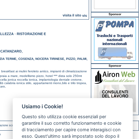
Sponsor
visita il sito
ELLEZZA
-
RISTORAZIONE E
CATANZARO
,
,
ZIA TERME
,
COSENZA
,
NOCERA TIRINESE
,
PIZZO
,
PALMI
,
Sponsor
breakfast ai mulini feroleto antico,
impianti di climatizzazione
 praia a mare,
modellismo pizzo,
hotel *** dista solo 250mt
cella jonica roccella ionica,
implantologia dentale crotone,
&b calabria ionica stilo,
appartamenti mono,bilo e trilo tropea,
zaro,
Usiamo i Cookie!
Questo sito utilizza cookie essenziali per
garantire il suo corretto funzionamento e cookie
azione scritta.
di tracciamento per capire come interagisci con
m
esso. Quest'ultimo sarà impostato solo dopo il