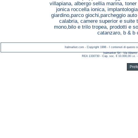
villapiana,
albergo sellia marina,
toner
jonica roccella ionica,
implantologia
giardino,parco giochi,parcheggio aut
calabria,
camere superior e suite 
mono,bilo e trilo tropea,
prodotti e so
catanzaro,
b & b 
Italmarket.com - Copyright 1996 - I contenuti di questo si
Italmarket Srl - Via Albert
REA 1330730 - Cap. soc. € 10.000,00 i.e. -
Pref