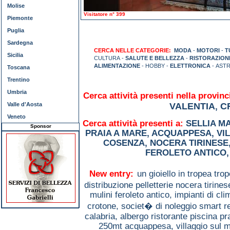
Molise
Visitatore n° 399
Piemonte
Puglia
Sardegna
CERCA NELLE CATEGORIE:
MODA
-
MOTORI
-
T
Sicilia
CULTURA -
SALUTE E BELLEZZA
-
RISTORAZION
ALIMENTAZIONE
- HOBBY -
ELETTRONICA
- ASTR
Toscana
Trentino
Umbria
Cerca attività presenti nella provinc
Valle d'Aosta
VALENTIA
C
,
Veneto
Cerca attività presenti a:
SELLIA M
Sponsor
PRAIA A MARE
,
ACQUAPPESA
,
VI
COSENZA
,
NOCERA TIRINESE
FEROLETO ANTICO
New entry:
un gioiello in tropea tro
distribuzione pelletterie nocera tirine
mulini feroleto antico,
impianti di cl
crotone,
societ� di noleggio smart r
calabria,
albergo ristorante piscina p
250mt acquappesa,
villaggio sul 