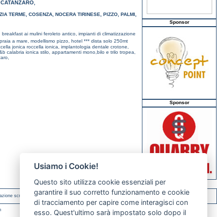
CATANZARO
,
,
ZIA TERME
,
COSENZA
,
NOCERA TIRINESE
,
PIZZO
,
PALMI
,
Sponsor
breakfast ai mulini feroleto antico,
impianti di climatizzazione
 praia a mare,
modellismo pizzo,
hotel *** dista solo 250mt
cella jonica roccella ionica,
implantologia dentale crotone,
&b calabria ionica stilo,
appartamenti mono,bilo e trilo tropea,
zaro,
Sponsor
Usiamo i Cookie!
Questo sito utilizza cookie essenziali per
garantire il suo corretto funzionamento e cookie
azione scritta.
di tracciamento per capire come interagisci con
m
esso. Quest'ultimo sarà impostato solo dopo il