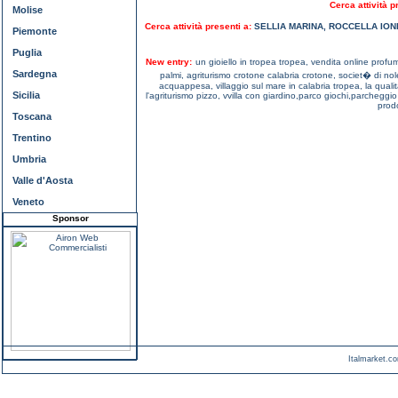
Cerca attività p
Molise
Cerca attività presenti a:
SELLIA MARINA
,
ROCCELLA ION
Piemonte
Puglia
New entry:
un gioiello in tropea tropea,
vendita online profu
Sardegna
palmi,
agriturismo crotone calabria crotone,
societ� di nol
acquappesa,
villaggio sul mare in calabria tropea,
la qualit
Sicilia
l'agriturismo pizzo,
vvilla con giardino,parco giochi,parcheggi
prodo
Toscana
Trentino
Umbria
Valle d'Aosta
Veneto
Sponsor
Italmarket.co