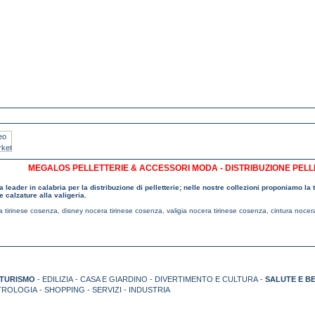
MEGALOS PELLETTERIE & ACCESSORI MODA - DISTRIBUZIONE PELL
leader in calabria per la distribuzione di pelletterie; nelle nostre collezioni proponiamo la t
le calzature alla valigeria.
a tirinese cosenza
,
disney nocera tirinese cosenza
,
valigia nocera tirinese cosenza
,
cintura nocer
TURISMO
- EDILIZIA - CASA E GIARDINO - DIVERTIMENTO E CULTURA -
SALUTE E B
TROLOGIA - SHOPPING - SERVIZI - INDUSTRIA