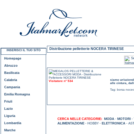
Distribuzione pelletterie NOCERA TIRINESE
INSERISCI IL TUO SITO
Homepage
Abruzzo
Basilicata
Calabria
siamo un'azienda 
Visitatore n° 534
alle cintura, dal
Campania
Tag:
borsa nocer
Emilia Romagna
Friuli
Lazio
Liguria
CERCA NELLE CATEGORIE:
MODA
-
MOTORI
-
Lombardia
ALIMENTAZIONE
- HOBBY -
ELETTRONICA
- AS
Marche