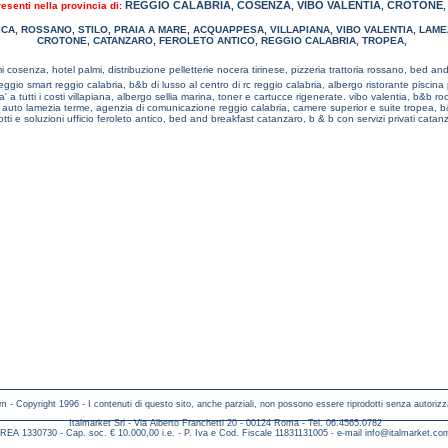
REGGIO CALABRIA
COSENZA
VIBO VALENTIA
CROTONE
resenti nella provincia di:
,
,
,
ICA
,
ROSSANO
,
STILO
,
PRAIA A MARE
,
ACQUAPPESA
,
VILLAPIANA
,
VIBO VALENTIA
,
LAME
CROTONE
,
CATANZARO
,
FEROLETO ANTICO
,
REGGIO CALABRIA
,
TROPEA
,
mi cosenza,
hotel palmi,
distribuzione pelletterie nocera tirinese,
pizzeria trattoria rossano,
bed and 
eggio smart reggio calabria,
b&b di lusso al centro di rc reggio calabria,
albergo ristorante piscina
a' a tutti i costi villapiana,
albergo sellia marina,
toner e cartucce rigenerate. vibo valentia,
b&b roc
o auto lamezia terme,
agenzia di comunicazione reggio calabria,
camere superior e suite tropea,
b
tti e soluzioni ufficio feroleto antico,
bed and breakfast catanzaro,
b & b con servizi privati catan
m - Copyright 1996 - I contenuti di questo sito, anche parziali, non possono essere riprodotti senza autorizz
Italmarket Srl - Via Alberto Franchetti 20 - 00124 Roma - Tel. 06.4565.0782
REA 1330730 - Cap. soc. € 10.000,00 i.e. - P. Iva e Cod. Fiscale 11831131005 - e-mail
info@italmarket.co