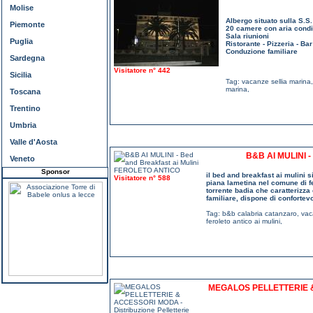
Molise
Albergo situato sulla S.S
Piemonte
20 camere con aria condi
Sala riunioni
Puglia
Ristorante - Pizzeria - Bar
Conduzione familiare
Sardegna
Visitatore n° 442
Sicilia
Tag:
vacanze sellia marina
marina
,
Toscana
Trentino
Umbria
Valle d'Aosta
B&B AI MULINI 
Veneto
Sponsor
il bed and breakfast ai mulini s
Visitatore n° 588
piana lametina nel comune di fe
torrente badia che caratterizza 
familiare, dispone di confortev
Tag:
b&b calabria catanzaro
,
vac
feroleto antico ai mulini
,
MEGALOS PELLETTERIE 