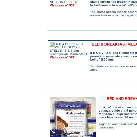
siamo un'azienda leader in calab
la tradizione e la novita' dell'a
Visitatore n° 537
Tag:
borsa nocera tirinese cosen
nocera tirinese cosenza
,
regalo 
BED & BREAKFAST VILLA 
Il b & b Villa Giglio e' indica
parente in ospedale e' viciniss
Visitatore n° 387
Lellis" (950 mt).
Tag:
hotel catanzaro
,
vacanze a 
anna
,
BED AND BREAK
il b&b e' ubicato in un co
catanzaro lido e a 5 minuti
farmacia al supermercato, 
macchina, a soli 20 metri 
Tag:
bed and breakfast ca
catanzaro
,