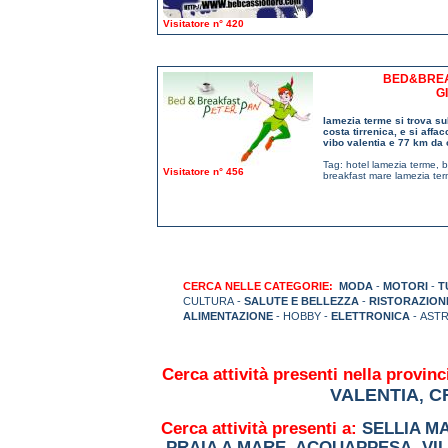
Visitatore n° 420
BED&BREAK
G
lamezia terme si trova sul
costa tirrenica, e si affa
vibo valentia e 77 km da
Tag:
hotel lamezia terme
,
b
Visitatore n° 456
breakfast mare lamezia te
CERCA NELLE CATEGORIE:
MODA
-
MOTORI
-
T
CULTURA -
SALUTE E BELLEZZA
-
RISTORAZION
ALIMENTAZIONE
- HOBBY -
ELETTRONICA
- ASTR
Cerca attività presenti nella provinc
VALENTIA
C
,
Cerca attività presenti a:
SELLIA M
PRAIA A MARE
,
ACQUAPPESA
,
VI