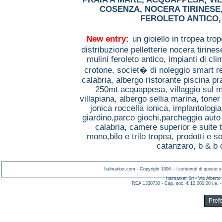
COSENZA
,
NOCERA TIRINESE
FEROLETO ANTICO
New entry:
un gioiello in tropea tro
distribuzione pelletterie nocera tirine
mulini feroleto antico,
impianti di cl
crotone,
societ� di noleggio smart r
calabria,
albergo ristorante piscina p
250mt acquappesa,
villaggio sul 
villapiana,
albergo sellia marina,
toner
jonica roccella ionica,
implantologia
giardino,parco giochi,parcheggio aut
calabria,
camere superior e suite 
mono,bilo e trilo tropea,
prodotti e so
catanzaro,
b & b 
Italmarket.com - Copyright 1996 - I contenuti di questo si
Italmarket Srl - Via Albert
REA 1330730 - Cap. soc. € 10.000,00 i.e. -
Pref