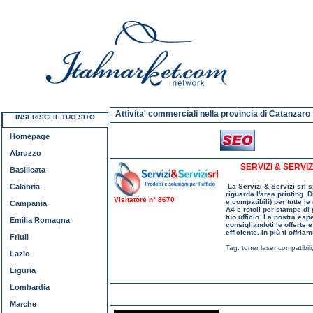
Attivita' commerciali nella provincia di Catanzaro
INSERISCI IL TUO SITO
Homepage
Abruzzo
SERVIZI & SERVI
Basilicata
Calabria
La Servizi & Servizi srl si
riguarda l'area printing. 
Visitatore n° 8670
e compatibili) per tutte l
Campania
A4 e rotoli per stampe di g
tuo ufficio. La nostra es
Emilia Romagna
consigliandoti le offerte
efficiente. In più ti offri
Friuli
Tag:
toner laser compatibili
Lazio
Liguria
Lombardia
Marche