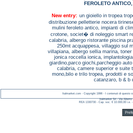
FEROLETO ANTICO
New entry:
un gioiello in tropea tro
distribuzione pelletterie nocera tirine
mulini feroleto antico,
impianti di cl
crotone,
societ� di noleggio smart r
calabria,
albergo ristorante piscina p
250mt acquappesa,
villaggio sul 
villapiana,
albergo sellia marina,
toner
jonica roccella ionica,
implantologia
giardino,parco giochi,parcheggio aut
calabria,
camere superior e suite 
mono,bilo e trilo tropea,
prodotti e so
catanzaro,
b & b 
Italmarket.com - Copyright 1996 - I contenuti di questo si
Italmarket Srl - Via Albert
REA 1330730 - Cap. soc. € 10.000,00 i.e. -
Pref