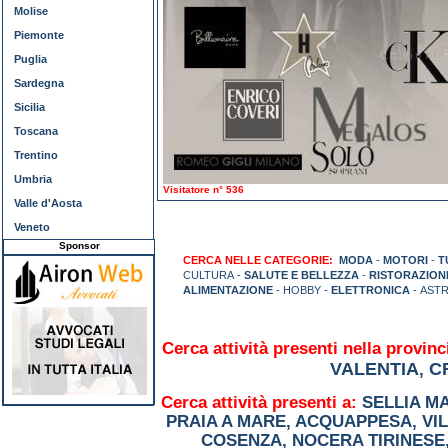
Molise
Piemonte
Puglia
Sardegna
Sicilia
Toscana
Trentino
Umbria
Visitatore n° 536
Valle d'Aosta
Veneto
Sponsor
CERCA NELLE CATEGORIE:
MODA
-
MOTORI
-
T
CULTURA -
SALUTE E BELLEZZA
-
RISTORAZION
ALIMENTAZIONE
- HOBBY -
ELETTRONICA
- ASTR
Cerca attività presenti nella provinc
VALENTIA
C
,
Cerca attività presenti a:
SELLIA M
PRAIA A MARE
,
ACQUAPPESA
,
VI
COSENZA
,
NOCERA TIRINESE